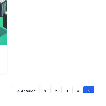
← Anterior
1
2
3
4
5