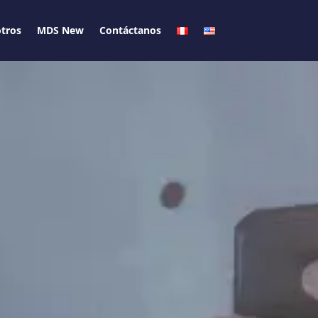
tros
MDS New
Contáctanos