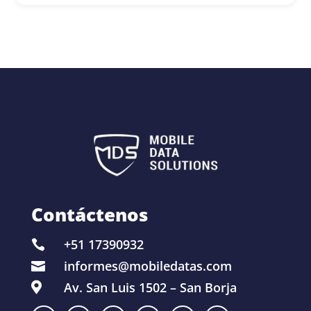
Contáctenos
+51 17390932

informes@mobiledatas.com

Av. San Luis 1502 – San Borja
