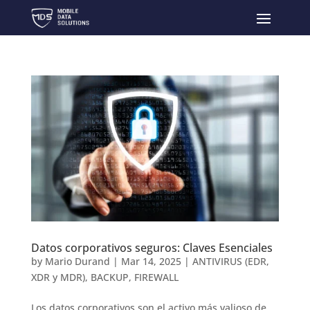
Datos corporativos seguros: Claves Esenciales
by
Mario Durand
|
Mar 14, 2025
|
ANTIVIRUS (EDR,
XDR y MDR)
,
BACKUP
,
FIREWALL
Los datos corporativos son el activo más valioso de