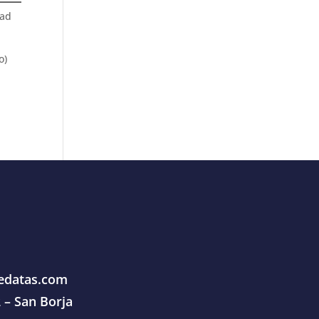
dad
o)
edatas.com
 – San Borja