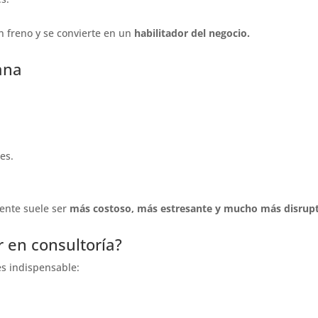
n freno y se convierte en un
habilitador del negocio.
ana
.
es.
dente suele ser
más costoso, más estresante y mucho más disrupt
r en consultoría?
es indispensable: