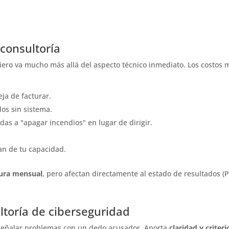
 consultoría
iero va mucho más allá del aspecto técnico inmediato. Los costos 
ja de facturar.
s sin sistema.
das a "apagar incendios" en lugar de dirigir.
an de tu capacidad.
tura mensual
, pero afectan directamente al estado de resultados (
ltoría de ciberseguridad
a señalar problemas con un dedo acusador. Aporta
claridad y criteri