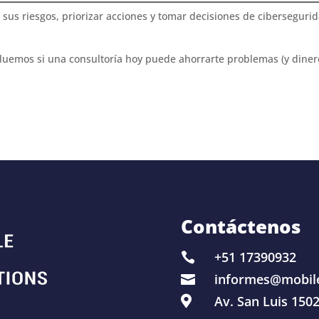
s riesgos, priorizar acciones y tomar decisiones de ciberseguri
luemos si una consultoría hoy puede ahorrarte problemas (y diner
Contáctenos
+51 17390932

informes@mobil

Av. San Luis 1502
