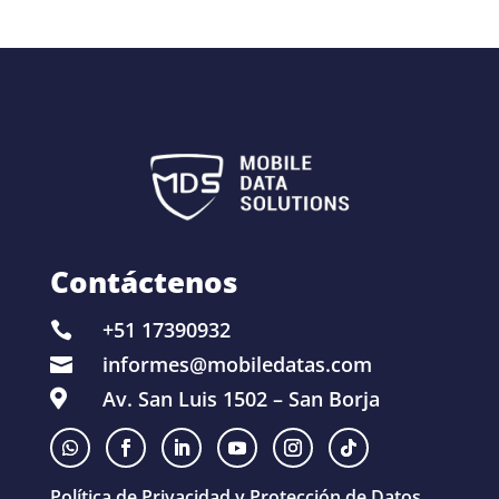
Contáctenos
+51 17390932

informes@mobiledatas.com

Av. San Luis 1502 – San Borja

Política de Privacidad y Protección de Datos