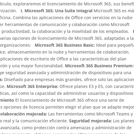
tículo, exploraremos el licenciamiento de Microsoft 365, sus benef
anización.
I. Microsoft 365: Una Suite Integral
Microsoft 365 es m
icina. Combina las aplicaciones de Office con servicios en la nube
er herramientas de comunicación y colaboración como Microsoft
 productividad, la colaboración y la movilidad de los empleados.
varias opciones de licenciamiento de Microsoft 365, adaptadas a la
y organizaciones:
Microsoft 365 Business Basic:
Ideal para pequeñ
fice, almacenamiento en la nube y herramientas de colaboración.
plicaciones de escritorio de Office a las características del plan
exión y una mayor funcionalidad.
Microsoft 365 Business Premium:
luye seguridad avanzada y administración de dispositivos para una
s:
Diseñado para empresas más grandes, ofrece solo las aplicacio
ube.
Microsoft 365 Enterprise:
Ofrece planes E3 y E5, con caracterís
icas, así como la capacidad de administrar usuarios y dispositivos
iamiento
El licenciamiento de Microsoft 365 ofrece una serie de
s opciones de licencia permiten elegir el plan que se adapte mejor
olaboración mejorada:
Las herramientas como Microsoft Teams y
 real y la comunicación eficiente.
Seguridad mejorada:
Los plane
 avanzada, como protección contra amenazas y administración de