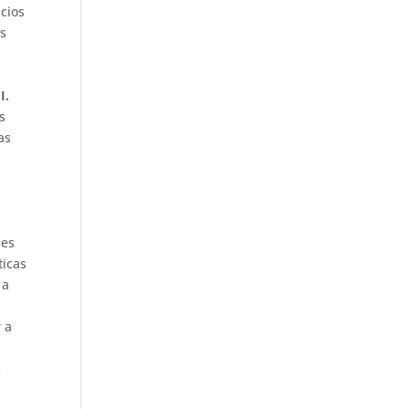
icios
ás
II.
s
as
nes
ticas
 a
 a
s