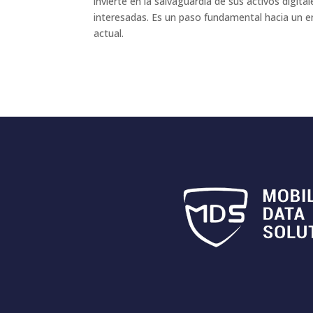
invierte en la salvaguardia de sus activos digit
interesadas. Es un paso fundamental hacia un e
actual.