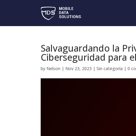
Salvaguardando la Pri
Ciberseguridad para e
by
Nelson
|
Nov 23, 2023
|
Sin categoría
|
0 c