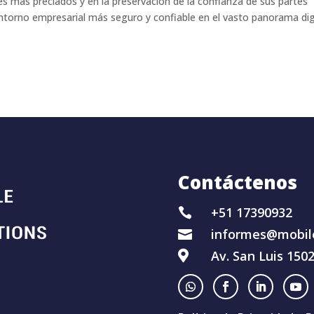
ales más preciados y en la preservación de la confianza de sus partes
ntorno empresarial más seguro y confiable en el vasto panorama dig
Contáctenos
+51 17390932

informes@mobil

Av. San Luis 150
