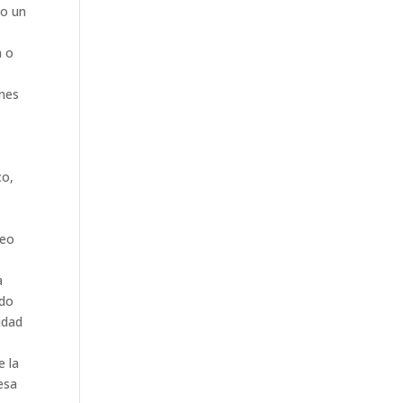
mo un
a o
nes
y
co,
reo
a
do
idad
e la
esa