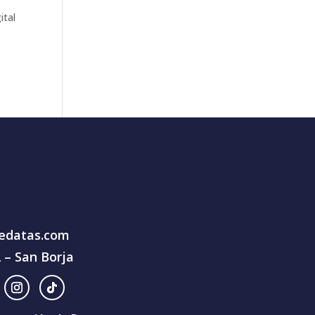
ital
edatas.com
2 – San Borja